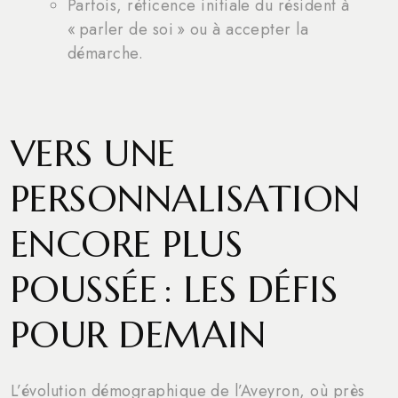
Parfois, réticence initiale du résident à
« parler de soi » ou à accepter la
démarche.
VERS UNE
PERSONNALISATION
ENCORE PLUS
POUSSÉE : LES DÉFIS
POUR DEMAIN
L’évolution démographique de l’Aveyron, où près